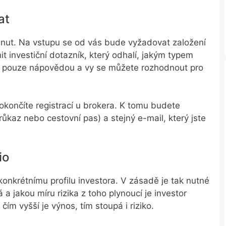
at
minut. Na vstupu se od vás bude vyžadovat založení
it investiční dotazník, který odhalí, jakým typem
ak pouze nápovědou a vy se můžete rozhodnout pro
končíte registrací u brokera. K tomu budete
ůkaz nebo cestovní pas) a stejný e-mail, který jste
io
u konkrétnímu profilu investora. V zásadě je tak nutné
a jakou míru rizika z toho plynoucí je investor
čím vyšší je výnos, tím stoupá i riziko.