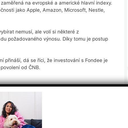
u zaměřená na evropské a americké hlavní indexy.
čnosti jako Apple, Amazon, Microsoft, Nestle,
ybírat nemusí, ale volí si některé z
ladu požadovaného výnosu. Díky tomu je postup
í přináší, dá se říci, že investování s Fondee je
í povolení od ČNB.
dy ještě jako Square Share s.r.o. O rok později se
e uživatelsky přívětivou a přiblížit tak investování