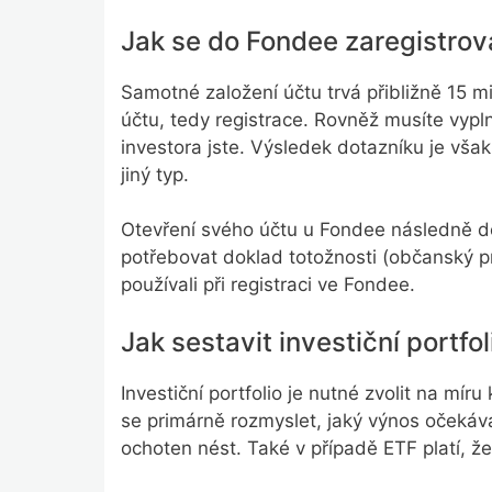
Jak se do Fondee zaregistrov
Samotné založení účtu trvá přibližně 15 
účtu, tedy registrace. Rovněž musíte vypln
investora jste. Výsledek dotazníku je vš
jiný typ.
Otevření svého účtu u Fondee následně do
potřebovat doklad totožnosti (občanský pr
používali při registraci ve Fondee.
Jak sestavit investiční portfol
Investiční portfolio je nutné zvolit na mír
se primárně rozmyslet, jaký výnos očekává 
ochoten nést. Také v případě ETF platí, že 