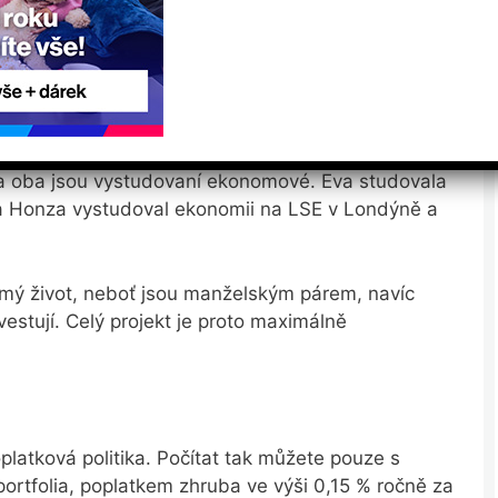
 k investování, ale v rámci zvýšení finanční
středků na bankovním účtu není vždy optimální,
ý se jeho zakladatelé starají dodnes. Oba mají bohaté
 a oba jsou vystudovaní ekonomové. Eva studovala
a Honza vystudoval ekonomii na LSE v Londýně a
kromý život, neboť jsou manželským párem, navíc
vestují. Celý projekt je proto maximálně
latková politika. Počítat tak můžete pouze s
ortfolia, poplatkem zhruba ve výši 0,15 % ročně za