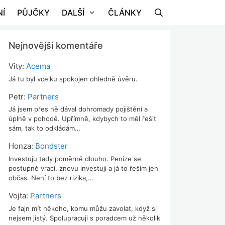
Í
PŮJČKY
DALŠÍ
ČLÁNKY
Nejnovější komentáře
Vity
:
Acema
Já tu byl vcelku spokojen ohledně úvěru.
Petr
:
Partners
Já jsem přes ně dával dohromady pojištění a
úplně v pohodě. Upřímně, kdybych to měl řešit
sám, tak to odkládám…
Honza
:
Bondster
Investuju tady poměrně dlouho. Peníze se
postupně vrací, znovu investuji a já to řeším jen
občas. Není to bez rizika,…
Vojta
:
Partners
Je fajn mít někoho, komu můžu zavolat, když si
nejsem jistý. Spolupracuji s poradcem už několik