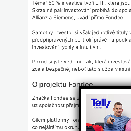
Téměř 50 % investice tvoří ETF, která jso
Skrze ně pak investování probíhá do spole
Allianz a Siemens, uvádí přímo Fondee.
Samotný investor si však jednotlivé tituly v
předpřipravených portfolií právě na podk
investování rychlý a intuitivní.
Pokud si jste vědomi rizik, která investován
zcela bezpečné, neboť tato služba vlastn
O projektu Fondee
Značka Fondee se zrodila v roce 2017, teh
už společnost přejmenovala na Fondee.
Cílem platformy Fondee je především stát s
co nejširšímu okruhu běžných lidí.