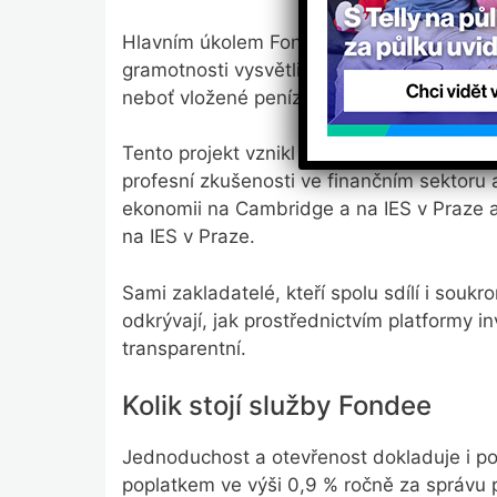
Hlavním úkolem Fondee je nejen přimět lidi
gramotnosti vysvětlit, že ponechávání pro
neboť vložené peníze ztrácejí na hodnotě.
Tento projekt vznikl jako start up, o kter
profesní zkušenosti ve finančním sektoru
ekonomii na Cambridge a na IES v Praze 
na IES v Praze.
Sami zakladatelé, kteří spolu sdílí i sou
odkrývají, jak prostřednictvím platformy in
transparentní.
Kolik stojí služby Fondee
Jednoduchost a otevřenost dokladuje i pop
poplatkem ve výši 0,9 % ročně za správu p