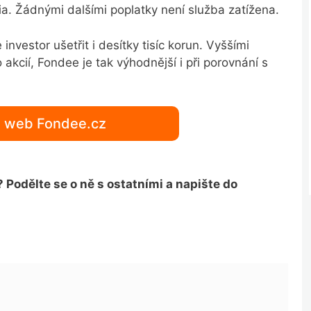
lia. Žádnými dalšími poplatky není služba zatížena.
vestor ušetřit i desítky tisíc korun. Vyššími
akcií, Fondee je tak výhodnější i při porovnání s
na web Fondee.cz
Podělte se o ně s ostatními a napište do