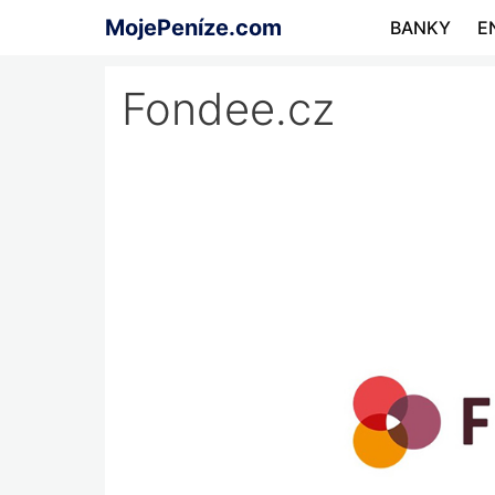
Přeskočit
MojePeníze.com
BANKY
E
na
obsah
Fondee.cz