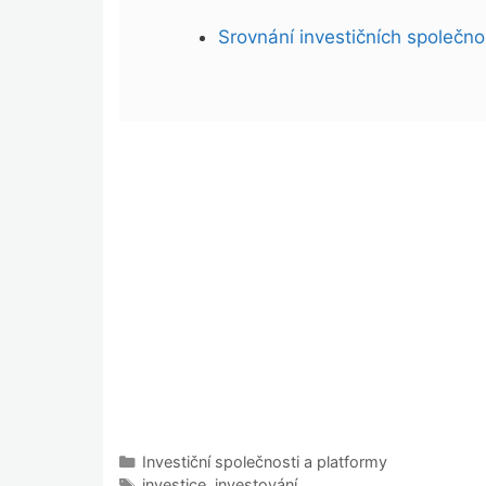
Srovnání investičních společno
Rubriky
Investiční společnosti a platformy
Štítky
investice
,
investování