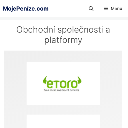
Přeskočit
MojePeníze.com
Menu
na
obsah
Obchodní společnosti a
platformy