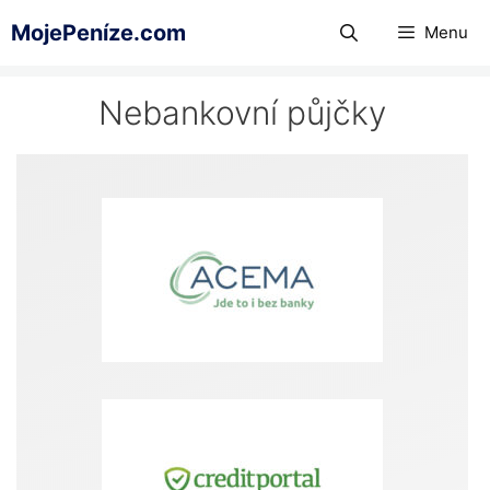
Přeskočit
MojePeníze.com
Menu
na
obsah
Nebankovní půjčky