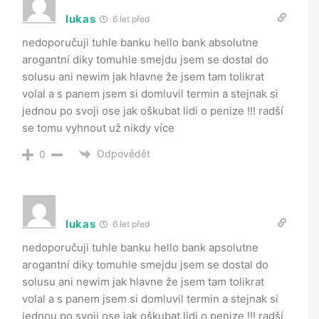
lukas
6 let před
nedoporučuji tuhle banku hello bank absolutne
arogantní diky tomuhle smejdu jsem se dostal do
solusu ani newim jak hlavne že jsem tam tolikrat
volal a s panem jsem si domluvil termin a stejnak si
jednou po svoji ose jak oškubat lidi o penize !!! radší
se tomu vyhnout už nikdy více
Odpovědět
0
lukas
6 let před
nedoporučuji tuhle banku hello bank apsolutne
arogantní diky tomuhle smejdu jsem se dostal do
solusu ani newim jak hlavne že jsem tam tolikrat
volal a s panem jsem si domluvil termin a stejnak si
jednou po svoji ose jak oškubat lidi o penize !!! radší