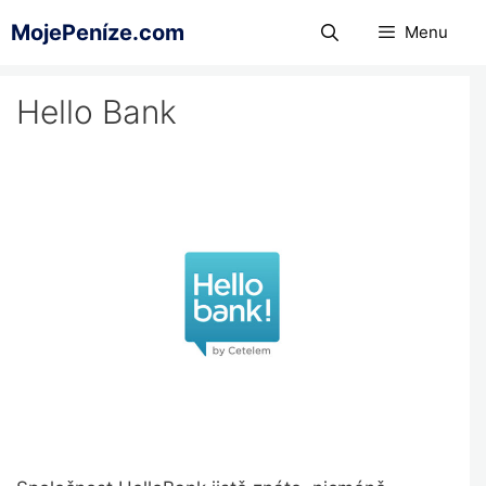
Přeskočit
MojePeníze.com
Menu
na
obsah
Hello Bank