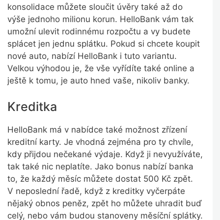
konsolidace můžete sloučit úvěry také až do
výše jednoho milionu korun. HelloBank vám tak
umožní ulevit rodinnému rozpočtu a vy budete
splácet jen jednu splátku. Pokud si chcete koupit
nové auto, nabízí HelloBank i tuto variantu.
Velkou výhodou je, že vše vyřídíte také online a
ještě k tomu, je auto hned vaše, nikoliv banky.
Kreditka
HelloBank má v nabídce také možnost zřízení
kreditní karty. Je vhodná zejména pro ty chvíle,
kdy přijdou nečekané výdaje. Když ji nevyužíváte,
tak také nic neplatíte. Jako bonus nabízí banka
to, že každý měsíc můžete dostat 500 Kč zpět.
V neposlední řadě, když z kreditky vyčerpáte
nějaký obnos peněz, zpět ho můžete uhradit buď
celý, nebo vám budou stanoveny měsíční splátky.