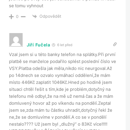
se tomu vyhnout
Odpovědět
0
Jiří Fučela
6 let před
Vzal jsem si u této banky telefon na splátky.Při první
platbě se manželce podařilo splést poslední číslo ve
VSY.Platba odešla jak měla,nikdo nic neurgoval.Až
po 14dnech se ozvalo vymáhací oddělení,že mám
místo 446Kč zaplatit 1046Kč.Hned po hodině jsem
situaci chtěl řešit s tím,kde je problém,dotyčný na
telefonu mě odbyl,že na mě už nemá čas a že mám
domluvený hovor až po víkendu na pondělí.Zeptal
jsem se,zda mám tu částku uhradit,dotyčný řekl že
ne,že se domluvíme v pondělí.A co se v pondělí
nestalo???? Už jsem byl „dlužný“ o 83Kč více!!!!!