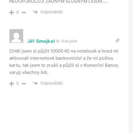
NEDOPORUČUJI ŽÁDNÝM SLUŠNÝM LIDEM…..
Odpovědět
0
Jiří Smejkal
6 let před
Chtěl jsem si půjčit 10000 Kč na notebook a hned mi
aktivovali internetové bankovnictví a že mi pošlou
kartu, tak jsem to zrušil a půjčil si v Komerční Bance,
varuji všechny lidi.
Odpovědět
0